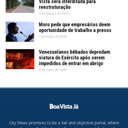
Vista será interditada para
reestruturação
1 de março de 2023
Moro pede que empresários deem
oportunidade de trabalho a presos
7 de maio de 2019
Venezuelanos bêbados depredam
viatura do Exército após serem
impedidos de entrar em abrigo
4 de maio de 2020
City News promises to be a fair and objective portal, where