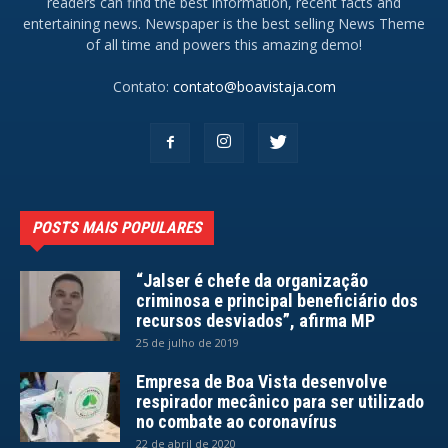
readers can find the best information, recent facts and
entertaining news. Newspaper is the best selling News Theme
of all time and powers this amazing demo!
Contato:
contato@boavistaja.com
POSTS MAIS POPULARES
“Jalser é chefe da organização
criminosa e principal beneficiário dos
recursos desviados”, afirma MP
25 de julho de 2019
Empresa de Boa Vista desenvolve
respirador mecânico para ser utilizado
no combate ao coronavírus
22 de abril de 2020