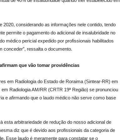
ntual de 40% de insalubridade quando vier estabelecido em
 2020, considerando as informações nele contido, tendo
e permite o pagamento do adicional de insalubridade no
do médico pericial expedido por profissionais habilitados
im conceder”, ressalta o documento.
e afirmam que vão tomar providências
ares em Radiologia do Estado de Roraima (Sintear-RR) em
s em Radiologia AM/RR (CRTR 19ª Região) se pronunciou
ria e afirmando que o laudo médico não serve como base
 esta arbitrariedade de redução do nosso adicional de
esma diz que é devido aos profissionais da categoria de
ade. Esse laudo é meramente para constatar se o