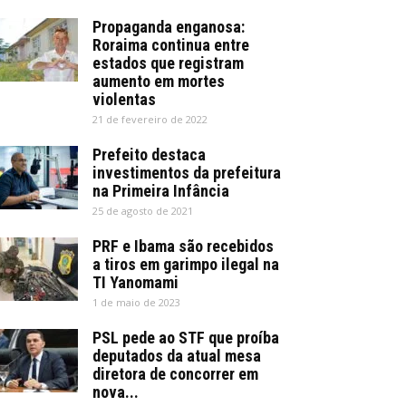
Propaganda enganosa:
Roraima continua entre
estados que registram
aumento em mortes
violentas
21 de fevereiro de 2022
Prefeito destaca
investimentos da prefeitura
na Primeira Infância
25 de agosto de 2021
PRF e Ibama são recebidos
a tiros em garimpo ilegal na
TI Yanomami
1 de maio de 2023
PSL pede ao STF que proíba
deputados da atual mesa
diretora de concorrer em
nova...