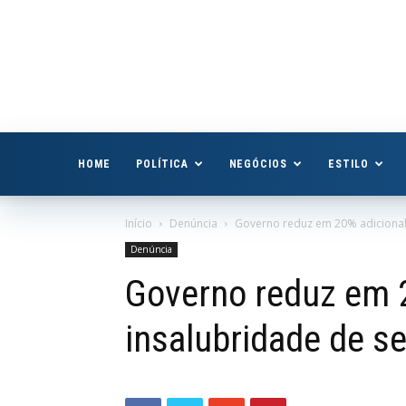
Boa
Vista
Já
HOME
POLÍTICA
NEGÓCIOS
ESTILO
Início
Denúncia
Governo reduz em 20% adicional
Denúncia
Governo reduz em 2
insalubridade de s