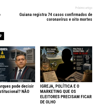
Próximo artigo
o
Guiana registra 74 casos confirmados de
coronavírus e oito mortes
R
rques pode decisir
IGREJA, POLÍTICA E O
stitucional? NÃO
MARKETING QUE OS
ELEITORES PRECISAM FICAR
DE OLHO