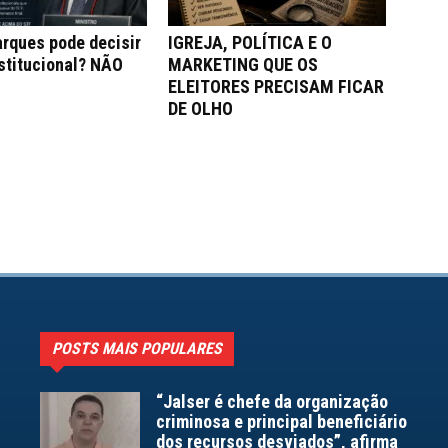
rques pode decisir
IGREJA, POLÍTICA E O
stitucional? NÃO
MARKETING QUE OS
ELEITORES PRECISAM FICAR
DE OLHO
POSTS MAIS POPULARES
“Jalser é chefe da organização
criminosa e principal beneficiário
dos recursos desviados”, afirma