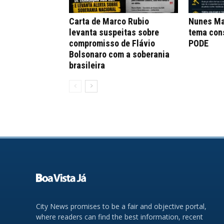
Carta de Marco Rubio
Nunes Ma
levanta suspeitas sobre
tema con
compromisso de Flávio
PODE
Bolsonaro com a soberania
brasileira
City News promises to be a fair and objective portal,
where readers can find the best information, recent