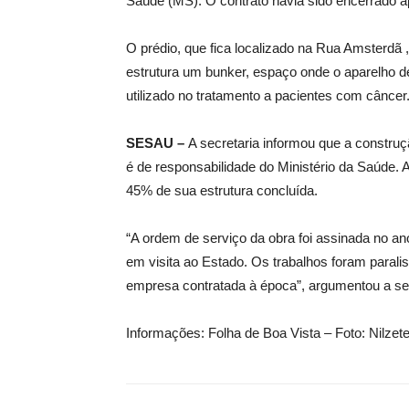
Saúde (MS). O contrato havia sido encerrado apó
O prédio, que fica localizado na Rua Amsterdã , 
estrutura um bunker, espaço onde o aparelho de 
utilizado no tratamento a pacientes com câncer
SESAU –
A secretaria informou que a construç
é de responsabilidade do Ministério da Saúde. 
45% de sua estrutura concluída.
“A ordem de serviço da obra foi assinada no an
em visita ao Estado. Os trabalhos foram paralis
empresa contratada à época”, argumentou a sec
Informações: Folha de Boa Vista – Foto: Nilzet