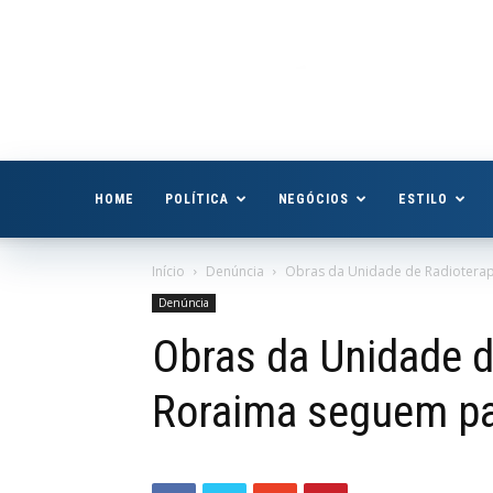
Boa
Vista
Já
HOME
POLÍTICA
NEGÓCIOS
ESTILO
Início
Denúncia
Obras da Unidade de Radioterap
Denúncia
Obras da Unidade d
Roraima seguem pa