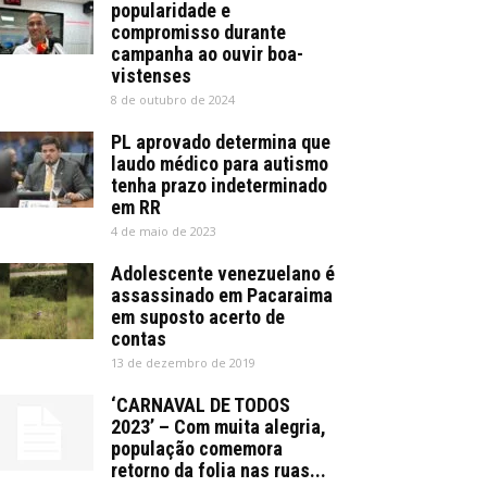
popularidade e
compromisso durante
campanha ao ouvir boa-
vistenses
8 de outubro de 2024
PL aprovado determina que
laudo médico para autismo
tenha prazo indeterminado
em RR
4 de maio de 2023
Adolescente venezuelano é
assassinado em Pacaraima
em suposto acerto de
contas
13 de dezembro de 2019
‘CARNAVAL DE TODOS
2023’ – Com muita alegria,
população comemora
retorno da folia nas ruas...