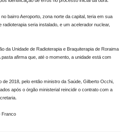
s identificação de erros no processo inicial da obra.
no bairro Aeroporto, zona norte da capital, teria em sua
radioterapia seria instalado, e um acelerador nuclear,
.
ão da Unidade de Radioterapia e Braquiterapia de Roraima
A pasta afirma que, até o momento, a unidade está com
o de 2018, pelo então ministro da Saúde, Gilberto Occhi,
ados após o órgão ministerial reincidir o contrato com a
retaria.
e Franco