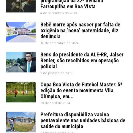
programação da 32ª Semana
Farroupilha em Boa Vista
4 de setembro de 2019
Bebê morre após nascer por falta de
oxigênio na ‘nova’ maternidade, diz
denúncia
16 de setembro de 2024
Bens do presidente da ALE-RR, Jalser
Renier, são recolhidos em operação
policial
2 de janeiro de 2019
Copa Boa Vista de Futebol Master: 5ª
edição do evento movimenta Vila
Olímpica, em...
28 de abril de 2024
Prefeitura disponibiliza vacina
pentavalente nas unidades básicas de
saúde do município
22 de janeiro de 2020