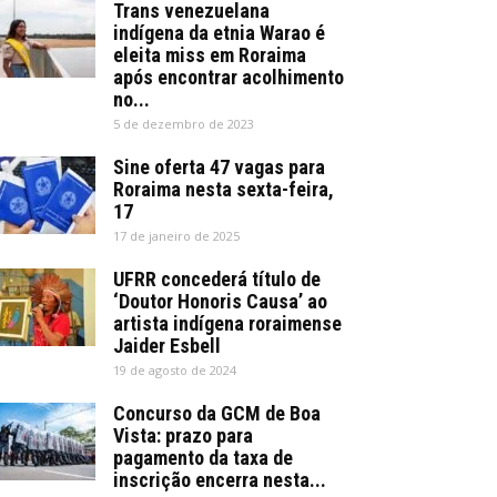
Trans venezuelana
indígena da etnia Warao é
eleita miss em Roraima
após encontrar acolhimento
no...
5 de dezembro de 2023
Sine oferta 47 vagas para
Roraima nesta sexta-feira,
17
17 de janeiro de 2025
UFRR concederá título de
‘Doutor Honoris Causa’ ao
artista indígena roraimense
Jaider Esbell
19 de agosto de 2024
Concurso da GCM de Boa
Vista: prazo para
pagamento da taxa de
inscrição encerra nesta...