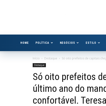
Boa
Vista
Já
HOME
POLÍTICA
NEGÓCIOS
ESTILO
Início
Destaque
Só oito prefeitos de capitais c
Destaque
Só oito prefeitos d
último ano do mand
confortável. Teresa