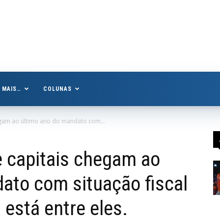
MAIS…
COLUNAS
hegam ao último ano do mandato com...
e capitais chegam ao
ato com situação fiscal
 está entre eles.