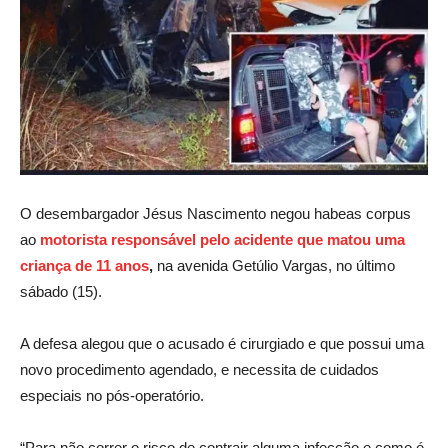
O desembargador Jésus Nascimento negou habeas corpus
ao
motorista responsável pelo acidente que matou uma
criança de 11 anos
,
na avenida Getúlio Vargas, no último
sábado (15).
A defesa alegou que o acusado é cirurgiado e que possui uma
novo procedimento agendado, e necessita de cuidados
especiais no pós-operatório.
“Para não correr o risco de contrair alguma infecção e como é