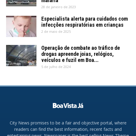
malária
28 de janeiro de 2023
Especialista alerta para cuidados com
infecções respiratórias em crianças
2 de maio de 2025
Operação de combate ao tráfico de
drogas apreende joias, relógios,
veículos e fuzil em Boa...
5 de julho de 2024
City News promises to be a fair and objective portal, where
readers can find the best information, recent facts and
entertaining news. Newspaper is the best selling News Theme