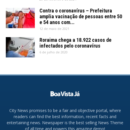
Contra o coronavírus – Prefeitura
amplia vacinação de pessoas entre 50
e 54 anos com...
12 de maio de 2021
Roraima chega a 18.922 casos de
infectados pelo coronavírus
6 de julho de 2020
City News promises to be a fair and objective portal, where
readers can find the best information, recent facts and
entertaining news. Newspaper is the best selling News Theme
of all time and powers this amazing demo!