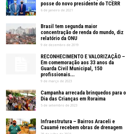
posse do novo presidente do TCERR
6 de janeiro de 2021
Brasil tem segunda maior
concentração de renda do mundo, diz
relatório da ONU
9 de dezembro de 2019
RECONHECIMENTO E VALORIZAÇÃO –
Em comemoração aos 33 anos da
Guarda Civil Municipal, 150
profissionais...
9 de março de 2023
Campanha arrecada brinquedos para o
Dia das Crianças em Roraima
5 de setembro de 2023
Infraestrutura – Bairros Araceli e
Cauamé recebem obras de drenagem
28 de julho de 2021