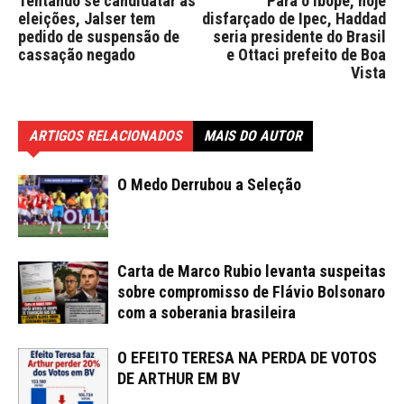
Tentando se candidatar às
Para o Ibope, hoje
eleições, Jalser tem
disfarçado de Ipec, Haddad
pedido de suspensão de
seria presidente do Brasil
cassação negado
e Ottaci prefeito de Boa
Vista
ARTIGOS RELACIONADOS
MAIS DO AUTOR
O Medo Derrubou a Seleção
Carta de Marco Rubio levanta suspeitas
sobre compromisso de Flávio Bolsonaro
com a soberania brasileira
O EFEITO TERESA NA PERDA DE VOTOS
DE ARTHUR EM BV