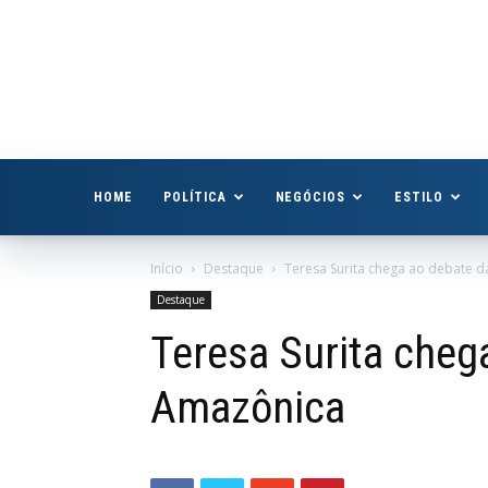
Boa
Vista
Já
HOME
POLÍTICA
NEGÓCIOS
ESTILO
Início
Destaque
Teresa Surita chega ao debate 
Destaque
Teresa Surita cheg
Amazônica