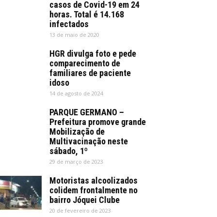
casos de Covid-19 em 24
horas. Total é 14.168
infectados
13 de maio de 2020
HGR divulga foto e pede
comparecimento de
familiares de paciente
idoso
14 de agosto de 2024
PARQUE GERMANO –
Prefeitura promove grande
Mobilização de
Multivacinação neste
sábado, 1º
29 de março de 2023
Motoristas alcoolizados
colidem frontalmente no
bairro Jóquei Clube
20 de fevereiro de 2023