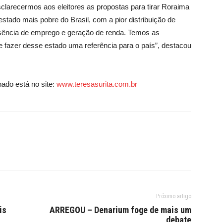
larecermos aos eleitores as propostas para tirar Roraima
stado mais pobre do Brasil, com a pior distribuição de
sência de emprego e geração de renda. Temos as
 fazer desse estado uma referência para o país”, destacou
hado está no site:
www.teresasurita.com.br
Próximo artigo
is
ARREGOU – Denarium foge de mais um
debate