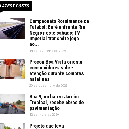
LATEST POSTS
Campeonato Roraimense de
Futebol: Baré enfrenta Rio
Negro neste sábado; TV
Imperial transmite jogo
ao...
14 de fevereiro de 2025
Procon Boa Vista orienta
consumidores sobre
atenção durante compras
natalinas
20 de dezembro de 2023
Rua 9, no bairro Jardim
Tropical, recebe obras de
pavimentação
12 de maio de 2020
Projeto que leva