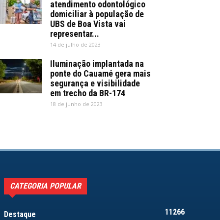
atendimento odontológico
domiciliar à população de
UBS de Boa Vista vai
representar...
14 de julho de 2023
Iluminação implantada na
ponte do Cauamé gera mais
segurança e visibilidade
em trecho da BR-174
18 de junho de 2023
CATEGORIA POPULAR
11266
Destaque