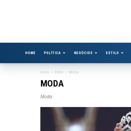
Boa
Vista
Já
HOME
POLÍTICA
NEGÓCIOS
ESTILO
Início
Estilo
Moda
MODA
Moda