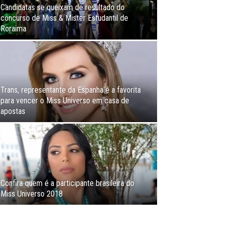
Candidatas se queixam de resultado do
concurso de Miss & Mister Estudantil de
Roraima
Trans, representante da Espanha é a favorita
para vencer o Miss Universo em casa de
apostas
Confira quem é a participante brasileira do
Miss Universo 2018