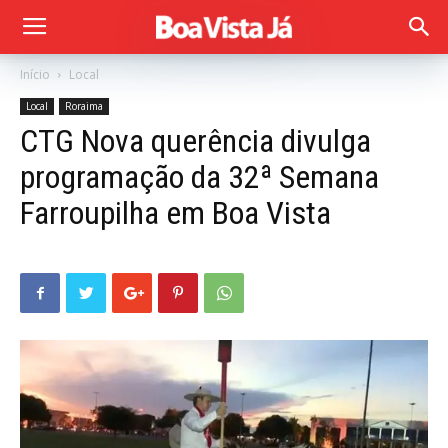
Início
Local
Local
Roraima
CTG Nova querência divulga
programação da 32ª Semana
Farroupilha em Boa Vista