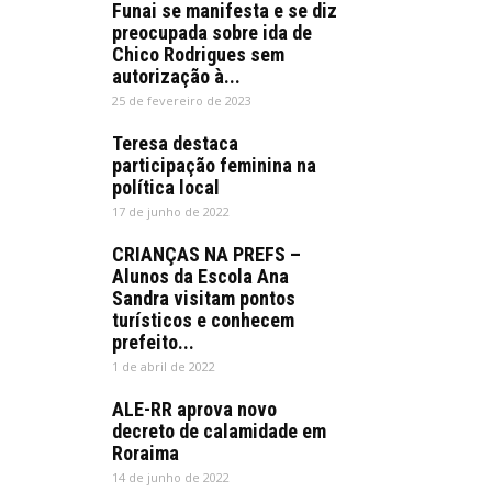
Funai se manifesta e se diz
preocupada sobre ida de
Chico Rodrigues sem
autorização à...
25 de fevereiro de 2023
Teresa destaca
participação feminina na
política local
17 de junho de 2022
CRIANÇAS NA PREFS –
Alunos da Escola Ana
Sandra visitam pontos
turísticos e conhecem
prefeito...
1 de abril de 2022
ALE-RR aprova novo
decreto de calamidade em
Roraima
14 de junho de 2022