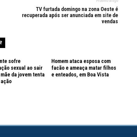
Próximo artigo
TV furtada domingo na zona Oeste é
recuperada após ser anunciada em site de
vendas
R
nte sofre
Homem ataca esposa com
ção sexual ao sair
facão e ameaça matar filhos
; mãe da jovem tenta
e enteados, em Boa Vista
 ação