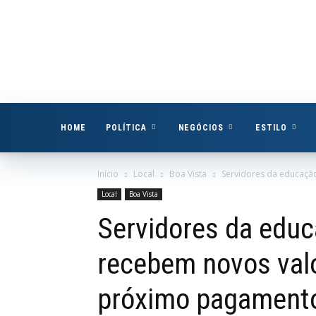
Boa
Vista
Já
HOME
POLÍTICA
NEGÓCIOS
ESTILO
Início
Local
Boa Vista
Servidores da educaçã
Local
Boa Vista
Servidores da educ
recebem novos valo
próximo pagament