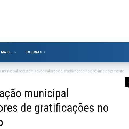
MAIS…
COLUNAS
o municipal recebem novos valores de gratificações no próximo pagamento
ação municipal
res de gratificações no
o