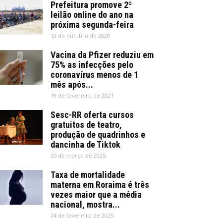
Prefeitura promove 2º
leilão online do ano na
próxima segunda-feira
13 de outubro de 2020
Vacina da Pfizer reduziu em
75% as infecções pelo
coronavírus menos de 1
mês após...
19 de fevereiro de 2021
Sesc-RR oferta cursos
gratuitos de teatro,
produção de quadrinhos e
dancinha de Tiktok
25 de março de 2025
Taxa de mortalidade
materna em Roraima é três
vezes maior que a média
nacional, mostra...
24 de fevereiro de 2025