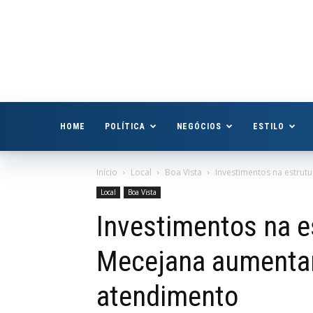
Boa
Vista
Já
HOME
POLÍTICA
NEGÓCIOS
ESTILO
Início
Local
Boa Vista
Investimentos na estru
Local
Boa Vista
Investimentos na e
Mecejana aumenta
atendimento