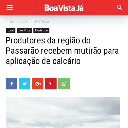
Início
Local
Boa Vista
Local
Boa Vista
Destaque
Produtores da região do
Passarão recebem mutirão para
aplicação de calcário