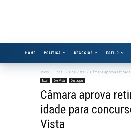
Boa
Vista
Já
HOME
POLÍTICA
NEGÓCIOS
ESTILO
Início
Local
Boa Vista
Câmara aprova retirada 
Local
Boa Vista
Destaque
Câmara aprova reti
idade para concurs
Vista