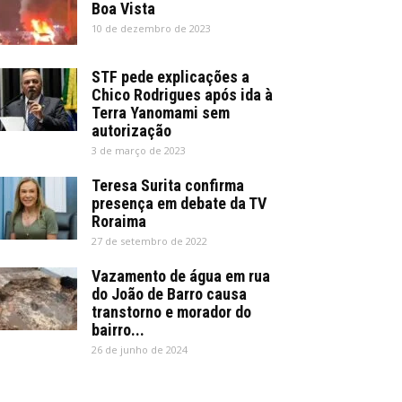
Boa Vista
10 de dezembro de 2023
STF pede explicações a
Chico Rodrigues após ida à
Terra Yanomami sem
autorização
3 de março de 2023
Teresa Surita confirma
presença em debate da TV
Roraima
27 de setembro de 2022
Vazamento de água em rua
do João de Barro causa
transtorno e morador do
bairro...
26 de junho de 2024