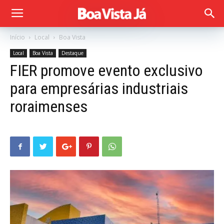
Início
Local
Boa Vista
Local
Boa Vista
Destaque
FIER promove evento exclusivo
para empresárias industriais
roraimenses