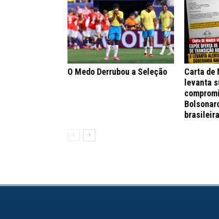
O Medo Derrubou a Seleção
Carta de
levanta s
compromi
Bolsonar
brasileir