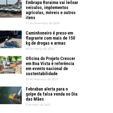
Embrapa Roraima vai leiloar
veículos, implementos
agrícolas, móveis e outros
itens
11 de novembro de 2024
Caminhoneiro é preso em
flagrante com mais de 150
kg de drogas e armas
28 de março de 2025
Oficina do Projeto Crescer
em Boa Vista é referência
em evento nacional de
sustentabilidade
25 de fevereiro de 2025
Febraban alerta para o
golpe da falsa venda no Dia
das Mães
5 de maio de 2025