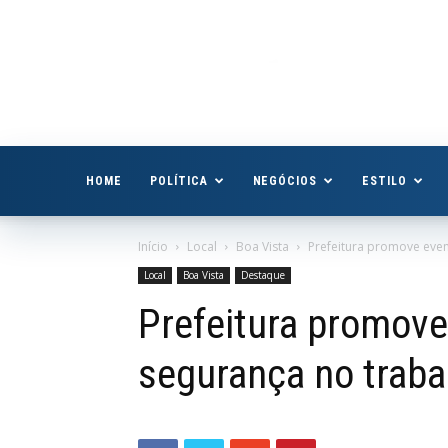
Boa
Vista
Já
HOME
POLÍTICA
NEGÓCIOS
ESTILO
Início
Local
Boa Vista
Prefeitura promove even
Local
Boa Vista
Destaque
Prefeitura promove
segurança no traba