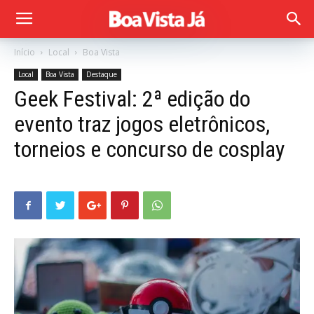
Início
Local
Boa Vista
Local
Boa Vista
Destaque
Geek Festival: 2ª edição do
evento traz jogos eletrônicos,
torneios e concurso de cosplay