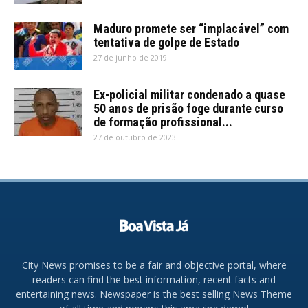
Maduro promete ser “implacável” com
tentativa de golpe de Estado
27 de junho de 2019
Ex-policial militar condenado a quase
50 anos de prisão foge durante curso
de formação profissional...
27 de outubro de 2023
City News promises to be a fair and objective portal, where
readers can find the best information, recent facts and
entertaining news. Newspaper is the best selling News Theme