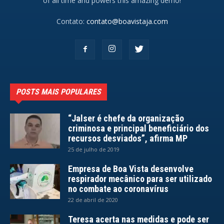
of all time and powers this amazing demo!
Contato:
contato@boavistaja.com
POSTS MAIS POPULARES
“Jalser é chefe da organização
criminosa e principal beneficiário dos
recursos desviados”, afirma MP
25 de julho de 2019
Empresa de Boa Vista desenvolve
respirador mecânico para ser utilizado
no combate ao coronavírus
22 de abril de 2020
Teresa acerta nas medidas e pode ser