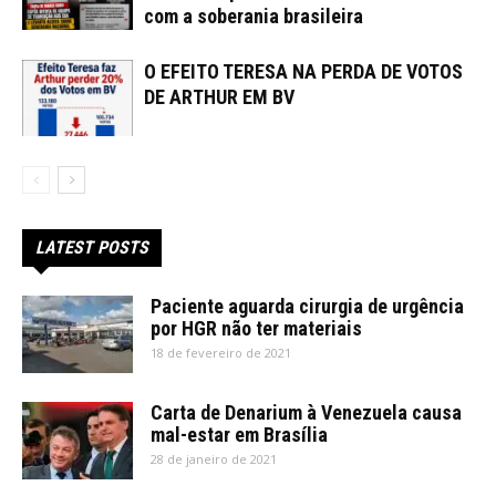
com a soberania brasileira
O EFEITO TERESA NA PERDA DE VOTOS
DE ARTHUR EM BV
LATEST POSTS
Paciente aguarda cirurgia de urgência
por HGR não ter materiais
18 de fevereiro de 2021
Carta de Denarium à Venezuela causa
mal-estar em Brasília
28 de janeiro de 2021