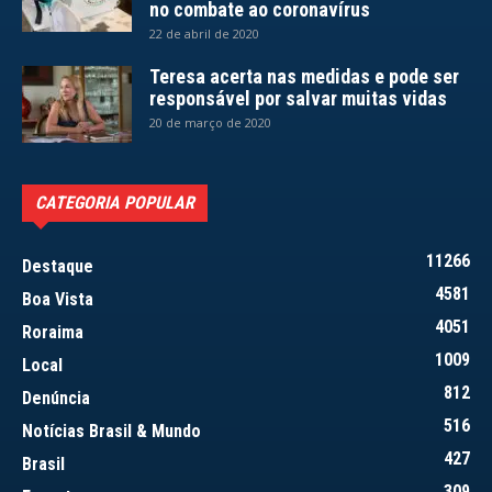
no combate ao coronavírus
22 de abril de 2020
Teresa acerta nas medidas e pode ser
responsável por salvar muitas vidas
20 de março de 2020
CATEGORIA POPULAR
11266
Destaque
4581
Boa Vista
4051
Roraima
1009
Local
812
Denúncia
516
Notícias Brasil & Mundo
427
Brasil
309