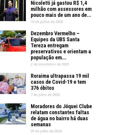
Nicoletti já gastou R$ 1,4
milhão com assessores em
pouco mais de um ano de...
16 de junho de 2020
Dezembro Vermelho –
Equipes da UBS Santa
Tereza entregam
preservativos e orientam a
população em...
2 de dezembro de 2020
Roraima ultrapassa 19 mil
casos de Covid-19 e tem
376 óbitos
7 de julho de 2020
Moradores do Jóquei Clube
relatam constantes faltas
de água no bairro há duas
semanas
29 de julho de 2024