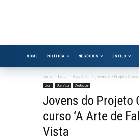
Boa
Vista
Já
HOME
POLÍTICA
NEGÓCIOS
ESTILO
Início
Local
Boa Vista
Jovens do Projeto Cresce
Local
Boa Vista
Destaque
Jovens do Projeto 
curso ‘A Arte de Fa
Vista