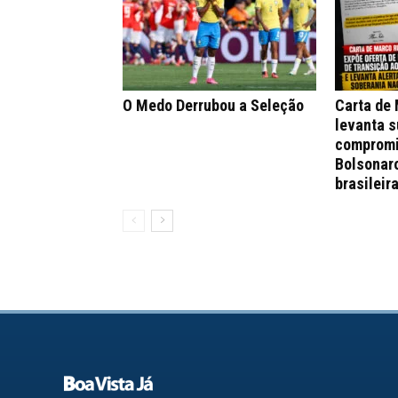
O Medo Derrubou a Seleção
Carta de
levanta s
compromi
Bolsonar
brasileir