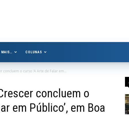
MAIS…
COLUNAS
r concluem o curso ‘A Arte de Falar em...
Crescer concluem o
lar em Público’, em Boa