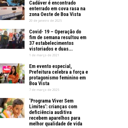
Cadáver é encontrado
enterrado em cova rasa na
zona Oeste de Boa Vista
20 de janeiro de 2025
Covid- 19 – Operação do
fim de semana resultou em
37 estabelecimentos
vistoriados e duas...
1 de março de 2021
Em evento especial,
Prefeitura celebra a força e
protagonismo feminino em
Boa Vista
7 de março de 2025
‘Programa Viver Sem
Limites’: crianças com
deficiência auditiva
recebem aparelhos para
melhor qualidade de vida