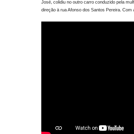
José, colidiu no outro carro conduzido pela mul
direção à rua Afonso dos Santos Pereira. Com a