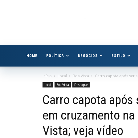
Boa
Vista
Já
HOME
POLÍTICA
NEGÓCIOS
ESTILO
Início
Local
Boa Vista
Carro capota após ser a
Local
Boa Vista
Destaque
Carro capota após s
em cruzamento na 
Vista; veja vídeo