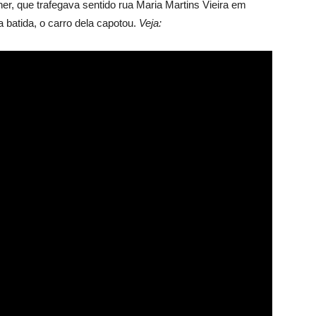
her, que trafegava sentido rua Maria Martins Vieira em
 batida, o carro dela capotou.
Veja: