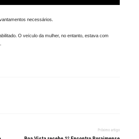
levantamentos necessários.
abilitado. O veículo da mulher, no entanto, estava com
.
Próximo artigo
o
Boa Vista recebe 1º Encontro Roraimense