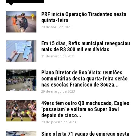
PRF inicia Operação Tiradentes nesta
quinta-feira
20 de abril de 2023
Em 15 dias, Refis municipal renegociou
mais de R$ 300 mil em dívidas
11 de março de 2021
Plano Diretor de Boa Vista: reuniões
comunitárias desta quarta-feira serão
nas escolas Francisco de Souza...
29 de março de 2023
49ers têm outro QB machucado, Eagles
‘passeiam’ e voltam ao Super Bowl
depois de cinco...
29 de janeiro de 2023
Sine oferta 71 vagas de emprego nesta