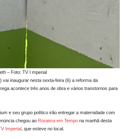
h – Foto: TV I mperial
vai inaugurar nesta sexta-feira (6) a reforma da
ega acontece três anos de obra e vários transtornos para
um e seu grupo político irão entregar a maternidade com
enúncia chegou ao
Roraima em Tempo
na manhã desta
TV Imperial
, que esteve no local.