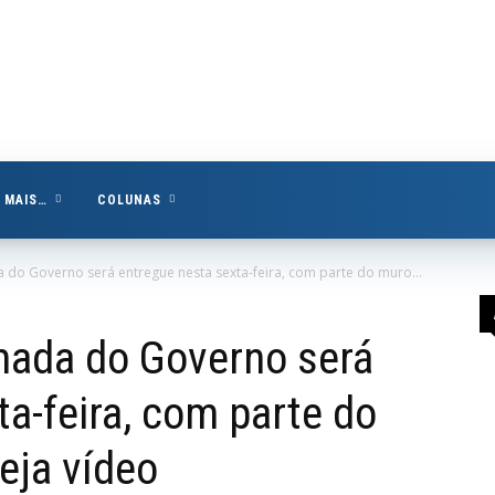
MAIS…
COLUNAS
do Governo será entregue nesta sexta-feira, com parte do muro...
mada do Governo será
a-feira, com parte do
eja vídeo