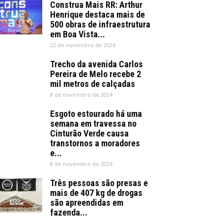
Construa Mais RR: Arthur
Henrique destaca mais de
500 obras de infraestrutura
em Boa Vista...
22 de novembro de 2024
Trecho da avenida Carlos
Pereira de Melo recebe 2
mil metros de calçadas
8 de novembro de 2024
Esgoto estourado há uma
semana em travessa no
Cinturão Verde causa
transtornos a moradores
e...
8 de novembro de 2024
Três pessoas são presas e
mais de 407 kg de drogas
são apreendidas em
fazenda...