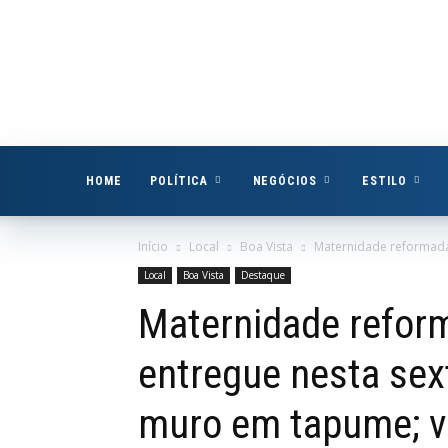
Boa
Vista
Já
HOME
POLÍTICA
NEGÓCIOS
ESTILO
Início
Local
Boa Vista
Maternidade reformada 
Local
Boa Vista
Destaque
Maternidade refor
entregue nesta sext
muro em tapume; v