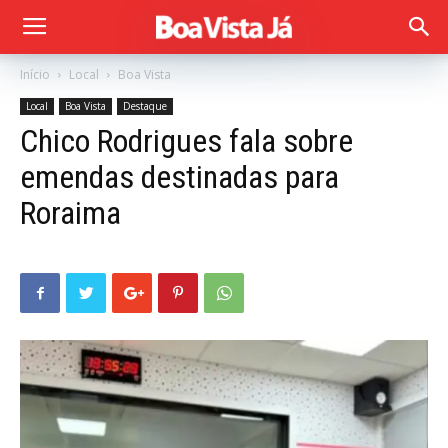
Início
Local
Boa Vista
Local
Boa Vista
Destaque
Chico Rodrigues fala sobre
emendas destinadas para
Roraima