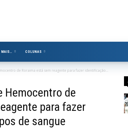
MAIS…
COLUNAS
mocentro de Roraima está sem reagente para fazer identificação...
ue Hemocentro de
eagente para fazer
tipos de sangue