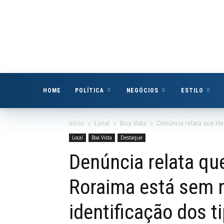
Boa
Vista
Já
HOME
POLÍTICA
NEGÓCIOS
ESTILO
Início
Local
Boa Vista
Denúncia relata que He
Local
Boa Vista
Destaque
Denúncia relata q
Roraima está sem r
identificação dos 