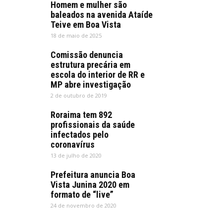
Homem e mulher são
baleados na avenida Ataíde
Teive em Boa Vista
18 de maio de 2025
Comissão denuncia
estrutura precária em
escola do interior de RR e
MP abre investigação
2 de outubro de 2019
Roraima tem 892
profissionais da saúde
infectados pelo
coronavírus
13 de julho de 2020
Prefeitura anuncia Boa
Vista Junina 2020 em
formato de “live”
24 de novembro de 2020