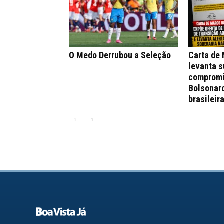
O Medo Derrubou a Seleção
Carta de
levanta s
compromi
Bolsonar
brasileir