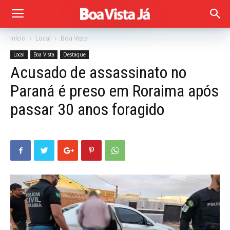
Início
Local
Boa Vista
Local
Boa Vista
Destaque
Acusado de assassinato no
Paraná é preso em Roraima após
passar 30 anos foragido