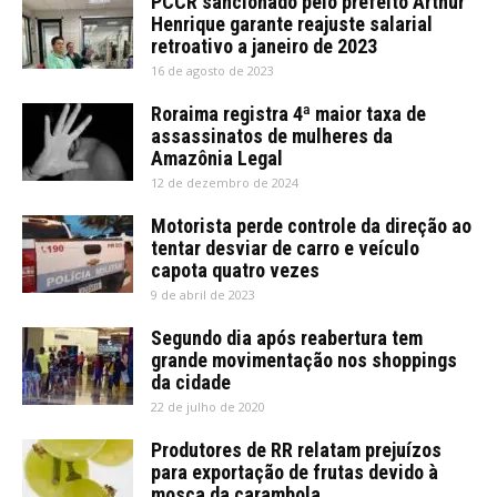
PCCR sancionado pelo prefeito Arthur
Henrique garante reajuste salarial
retroativo a janeiro de 2023
16 de agosto de 2023
Roraima registra 4ª maior taxa de
assassinatos de mulheres da
Amazônia Legal
12 de dezembro de 2024
Motorista perde controle da direção ao
tentar desviar de carro e veículo
capota quatro vezes
9 de abril de 2023
Segundo dia após reabertura tem
grande movimentação nos shoppings
da cidade
22 de julho de 2020
Produtores de RR relatam prejuízos
para exportação de frutas devido à
mosca da carambola