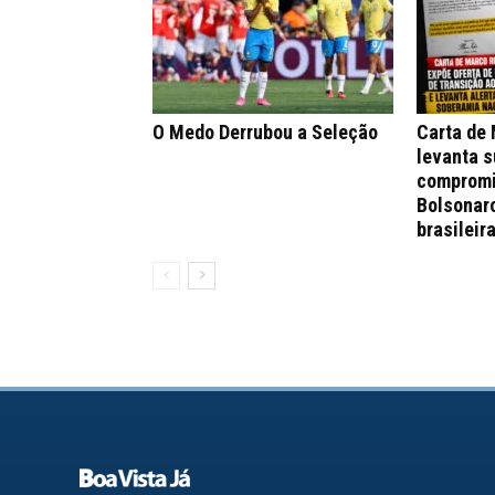
O Medo Derrubou a Seleção
Carta de
levanta s
compromi
Bolsonar
brasileir