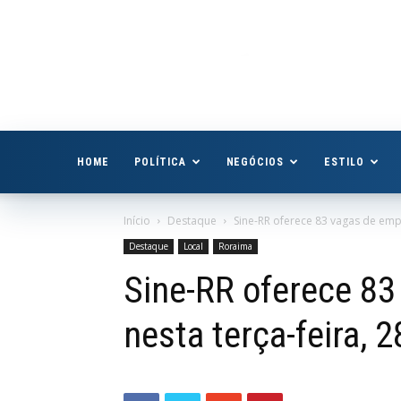
Boa
Vista
Já
HOME
POLÍTICA
NEGÓCIOS
ESTILO
Início
Destaque
Sine-RR oferece 83 vagas de empr
Destaque
Local
Roraima
Sine-RR oferece 8
nesta terça-feira, 2