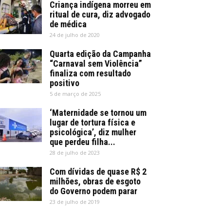
Criança indígena morreu em
ritual de cura, diz advogado
de médica
24 de julho de 2020
Quarta edição da Campanha
“Carnaval sem Violência”
finaliza com resultado
positivo
5 de março de 2025
‘Maternidade se tornou um
lugar de tortura física e
psicológica’, diz mulher
que perdeu filha...
28 de julho de 2023
Com dívidas de quase R$ 2
milhões, obras de esgoto
do Governo podem parar
23 de julho de 2019