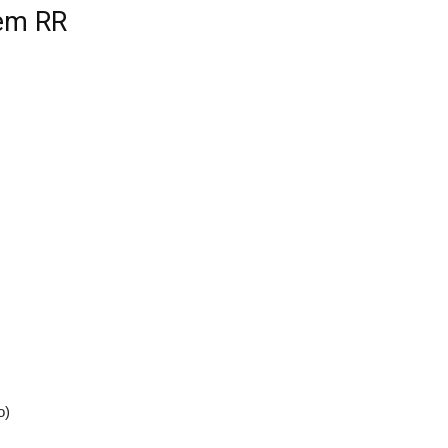
 em RR
o)