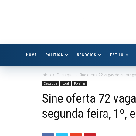
Boa
Vista
Já
HOME
POLÍTICA
NEGÓCIOS
ESTILO
Início
Destaque
Sine oferta 72 vagas de emprego
Destaque
Local
Roraima
Sine oferta 72 vag
segunda-feira, 1º,