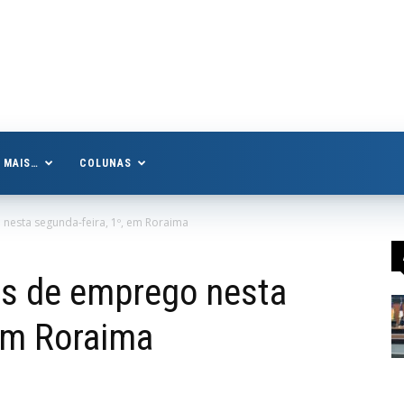
MAIS…
COLUNAS
 nesta segunda-feira, 1º, em Roraima
as de emprego nesta
 em Roraima