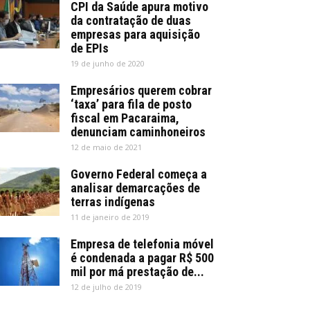
CPI da Saúde apura motivo
da contratação de duas
empresas para aquisição
de EPIs
19 de junho de 2020
Empresários querem cobrar
‘taxa’ para fila de posto
fiscal em Pacaraima,
denunciam caminhoneiros
12 de maio de 2021
Governo Federal começa a
analisar demarcações de
terras indígenas
11 de janeiro de 2019
Empresa de telefonia móvel
é condenada a pagar R$ 500
mil por má prestação de...
12 de julho de 2019