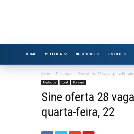
Boa
Vista
Já
HOME
POLÍTICA
NEGÓCIOS
ESTILO
Início
Destaque
Sine oferta 28 vagas para Roraim
Destaque
Local
Roraima
Sine oferta 28 vag
quarta-feira, 22