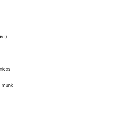
vil)
ônicos
m munk