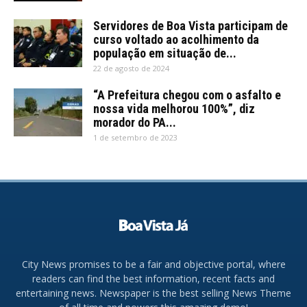
Servidores de Boa Vista participam de
curso voltado ao acolhimento da
população em situação de...
22 de agosto de 2024
“A Prefeitura chegou com o asfalto e
nossa vida melhorou 100%”, diz
morador do PA...
1 de setembro de 2023
City News promises to be a fair and objective portal, where
readers can find the best information, recent facts and
entertaining news. Newspaper is the best selling News Theme