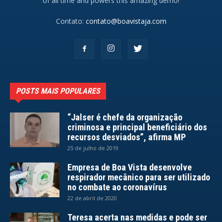
of all time and powers this amazing demo!
Contato:
contato@boavistaja.com
POSTS MAIS POPULARES
“Jalser é chefe da organização
criminosa e principal beneficiário dos
recursos desviados”, afirma MP
25 de julho de 2019
Empresa de Boa Vista desenvolve
respirador mecânico para ser utilizado
no combate ao coronavírus
22 de abril de 2020
Teresa acerta nas medidas e pode ser