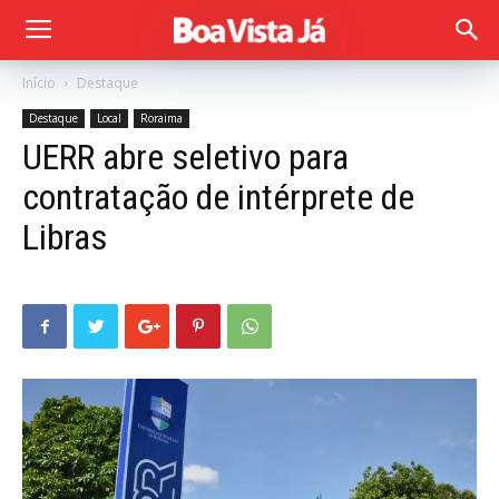
Início
Destaque
Destaque
Local
Roraima
UERR abre seletivo para
contratação de intérprete de
Libras