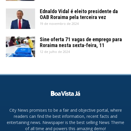
Ednaldo Vidal é eleito presidente da
OAB Roraima pela terceira vez
19 de novembro de 2024
Sine oferta 71 vagas de emprego para
Roraima nesta sexta-feira, 11
12 de julho de 2024
City News promises to be a fair and objective portal, where
readers can find the best information, recent facts and
entertaining news. Newspaper is the best selling News Theme
of all time and powers this amazing demo!