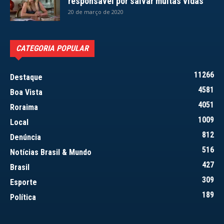
responsável por salvar muitas vidas
20 de março de 2020
CATEGORIA POPULAR
11266
Destaque
4581
Boa Vista
4051
Roraima
1009
Local
812
Denúncia
516
Notícias Brasil & Mundo
427
Brasil
309
Esporte
189
Política