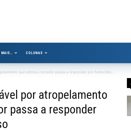
MAIS…
COLUNAS
pelamento que vitimou corredor passa a responder por homicídio...
ável por atropelamento
or passa a responder
so