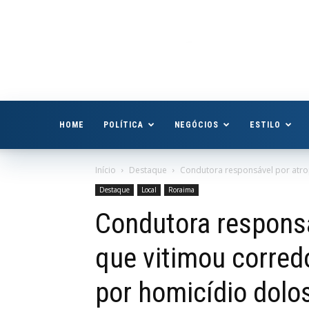
Boa
Vista
Já
HOME
POLÍTICA
NEGÓCIOS
ESTILO
Início
Destaque
Condutora responsável por atro
Destaque
Local
Roraima
Condutora respons
que vitimou corred
por homicídio dolo