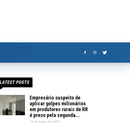
LATEST POSTS
Empresário suspeito de
aplicar golpes milionários
em produtores rurais de RR
é preso pela segunda...
15 de maio de 2025