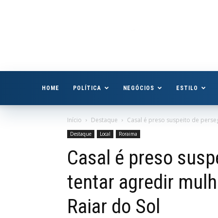
Boa
Vista
Já
HOME
POLÍTICA
NEGÓCIOS
ESTILO
Início
Destaque
Casal é preso suspeito de perseg
Destaque
Local
Roraima
Casal é preso suspe
tentar agredir mulh
Raiar do Sol