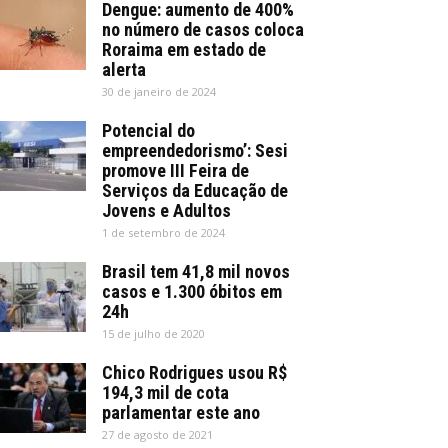
Dengue: aumento de 400%
no número de casos coloca
Roraima em estado de
alerta
30 de janeiro de 2024
Potencial do
empreendedorismo’: Sesi
promove III Feira de
Serviços da Educação de
Jovens e Adultos
1 de setembro de 2024
Brasil tem 41,8 mil novos
casos e 1.300 óbitos em
24h
15 de julho de 2020
Chico Rodrigues usou R$
194,3 mil de cota
parlamentar este ano
27 de agosto de 2021