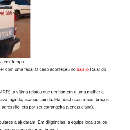
aima em Tempo
ulher com uma faca. O caso aconteceu no
bairro
Raiar do
RR), a vítima relatou que um homem e uma mulher a
stava fugindo, acabou caindo. Ela machucou mãos, braços
e agressão, era por ser estrangeira (venezuelana).
lares a ajudaram. Em diligências, a equipe localizou os
as negou o uso de arma branca.