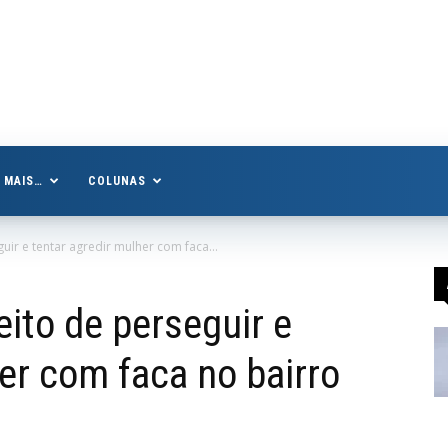
MAIS…
COLUNAS
uir e tentar agredir mulher com faca...
ito de perseguir e
er com faca no bairro