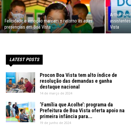
Arthur Hen
Felicidade e emoção marcam o retorno às aulas
assistente
presenciais em Boa Vista
Vista
LATEST POSTS
Procon Boa Vista tem alto índice de
resolução das demandas e ganha
destaque nacional
14 de março de 2024
‘Família que Acolhe’: programa da
Prefeitura de Boa Vista oferta apoio na
primeira infância para...
19 de junho de 2024