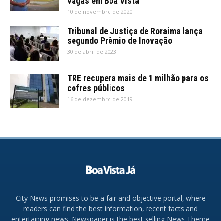
vagas em Boa Vista
10 de novembro de 2020
Tribunal de Justiça de Roraima lança
segundo Prêmio de Inovação
30 de abril de 2023
TRE recupera mais de 1 milhão para os
cofres públicos
16 de dezembro de 2019
City News promises to be a fair and objective portal, where
readers can find the best information, recent facts and
entertaining news. Newspaper is the best selling News Theme