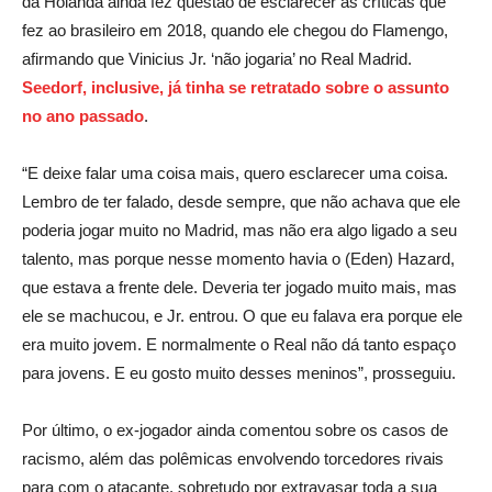
da Holanda ainda fez questão de esclarecer as críticas que
fez ao brasileiro em 2018, quando ele chegou do Flamengo,
afirmando que Vinicius Jr. ‘não jogaria’ no Real Madrid.
Seedorf, inclusive, já tinha se retratado sobre o assunto
no ano passado
.
“E deixe falar uma coisa mais, quero esclarecer uma coisa.
Lembro de ter falado, desde sempre, que não achava que ele
poderia jogar muito no Madrid, mas não era algo ligado a seu
talento, mas porque nesse momento havia o (Eden) Hazard,
que estava a frente dele. Deveria ter jogado muito mais, mas
ele se machucou, e Jr. entrou. O que eu falava era porque ele
era muito jovem. E normalmente o Real não dá tanto espaço
para jovens. E eu gosto muito desses meninos”, prosseguiu.
Por último, o ex-jogador ainda comentou sobre os casos de
racismo, além das polêmicas envolvendo torcedores rivais
para com o atacante, sobretudo por extravasar toda a sua