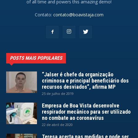
of all time and powers this amazing demo!
Contato:
contato@boavistaja.com
POSTS MAIS POPULARES
“Jalser é chefe da organização
criminosa e principal beneficiário dos
recursos desviados”, afirma MP
25 de julho de 2019
Empresa de Boa Vista desenvolve
respirador mecânico para ser utilizado
no combate ao coronavírus
22 de abril de 2020
Teresa acerta nas medidas e pode ser