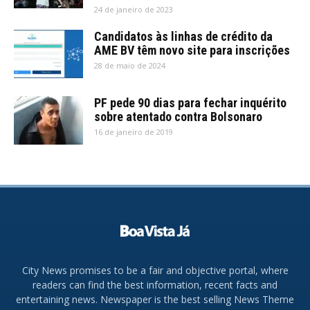
24 de janeiro de 2023
Candidatos às linhas de crédito da
AME BV têm novo site para inscrições
28 de maio de 2024
PF pede 90 dias para fechar inquérito
sobre atentado contra Bolsonaro
16 de janeiro de 2019
City News promises to be a fair and objective portal, where
readers can find the best information, recent facts and
entertaining news. Newspaper is the best selling News Theme