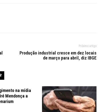
Próximo artigo
al
Produção industrial cresce em dez locais
de março para abril, diz IBGE
R
gimento na mídia
dré Mendonça a
enarium