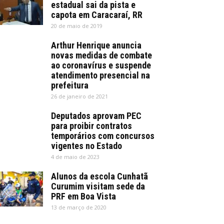
estadual sai da pista e
capota em Caracaraí, RR
20 de maio de 2019
Arthur Henrique anuncia
novas medidas de combate
ao coronavírus e suspende
atendimento presencial na
prefeitura
26 de janeiro de 2021
Deputados aprovam PEC
para proibir contratos
temporários com concursos
vigentes no Estado
4 de maio de 2023
Alunos da escola Cunhatã
Curumim visitam sede da
PRF em Boa Vista
13 de março de 2020