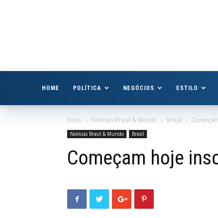
Boa
Vista
Já
HOME
POLÍTICA
NEGÓCIOS
ESTILO
Início
Notícias Brasil & Mundo
Brasil
Começam 
Notícias Brasil & Mundo
Brasil
Começam hoje insc