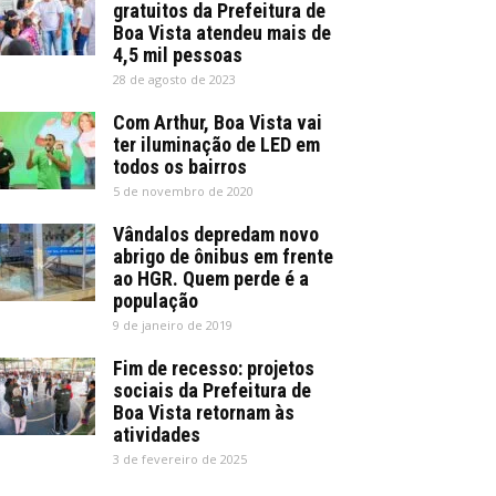
gratuitos da Prefeitura de
Boa Vista atendeu mais de
4,5 mil pessoas
28 de agosto de 2023
Com Arthur, Boa Vista vai
ter iluminação de LED em
todos os bairros
5 de novembro de 2020
Vândalos depredam novo
abrigo de ônibus em frente
ao HGR. Quem perde é a
população
9 de janeiro de 2019
Fim de recesso: projetos
sociais da Prefeitura de
Boa Vista retornam às
atividades
3 de fevereiro de 2025