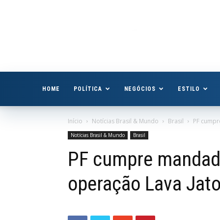
Boa
Vista
Já
HOME
POLÍTICA
NEGÓCIOS
ESTILO
Início
Notícias Brasil & Mundo
Brasil
PF cumpr
Notícias Brasil & Mundo
Brasil
PF cumpre mandado
operação Lava Jat