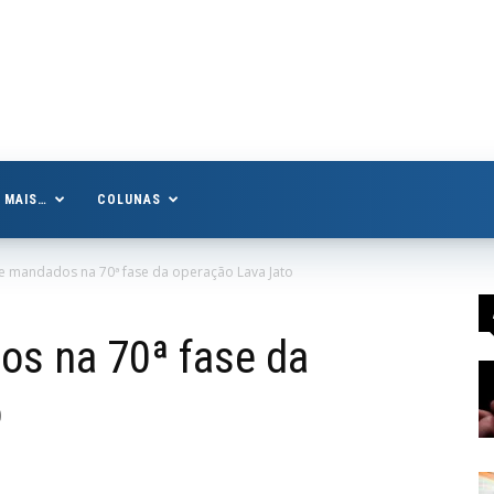
MAIS…
COLUNAS
e mandados na 70ª fase da operação Lava Jato
s na 70ª fase da
o