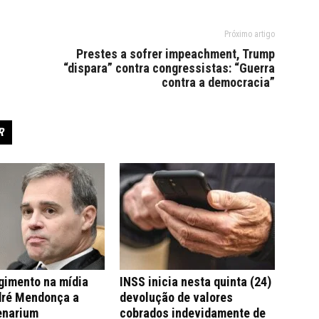
Próximo artigo
Prestes a sofrer impeachment, Trump
“dispara” contra congressistas: “Guerra
contra a democracia”
R
gimento na mídia
INSS inicia nesta quinta (24)
dré Mendonça a
devolução de valores
enarium
cobrados indevidamente de