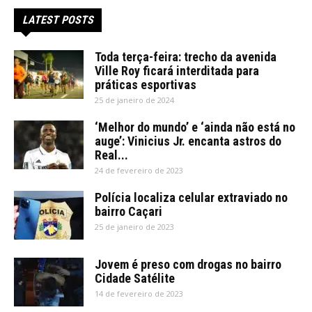
LATEST POSTS
Toda terça-feira: trecho da avenida
Ville Roy ficará interditada para
práticas esportivas
25 de janeiro de 2024
‘Melhor do mundo’ e ‘ainda não está no
auge’: Vinicius Jr. encanta astros do
Real...
24 de fevereiro de 2023
Polícia localiza celular extraviado no
bairro Caçari
25 de janeiro de 2023
Jovem é preso com drogas no bairro
Cidade Satélite
14 de fevereiro de 2023