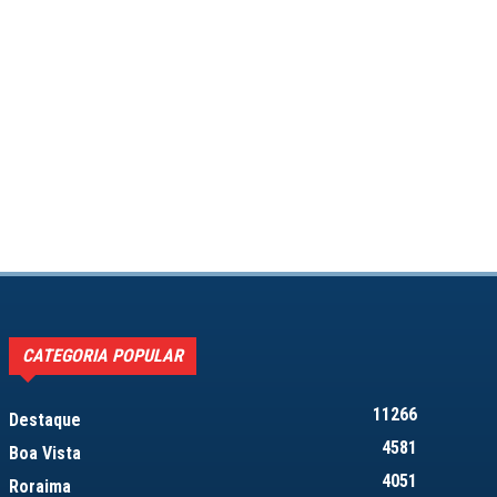
CATEGORIA POPULAR
11266
Destaque
4581
Boa Vista
4051
Roraima