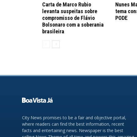
Carta de Marco Rubio
Nunes Ma
levanta suspeitas sobre
tema con
compromisso de Flávio
PODE
Bolsonaro com a soberania
brasileira
City News promises to be a fair and objective portal,
where readers can find the best information, recent
facts and entertaining news. Newspaper is the best
selling News Theme of all time and powers this amazing