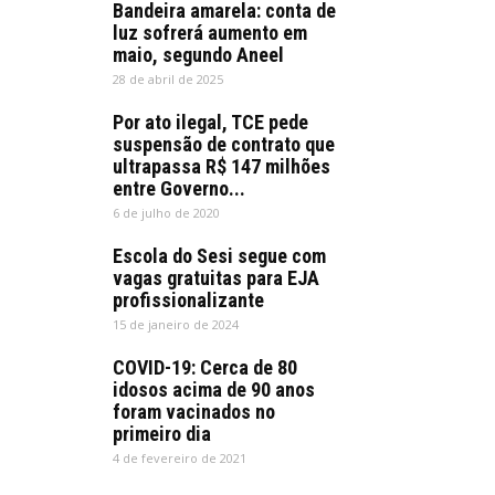
Bandeira amarela: conta de
luz sofrerá aumento em
maio, segundo Aneel
28 de abril de 2025
Por ato ilegal, TCE pede
suspensão de contrato que
ultrapassa R$ 147 milhões
entre Governo...
6 de julho de 2020
Escola do Sesi segue com
vagas gratuitas para EJA
profissionalizante
15 de janeiro de 2024
COVID-19: Cerca de 80
idosos acima de 90 anos
foram vacinados no
primeiro dia
4 de fevereiro de 2021