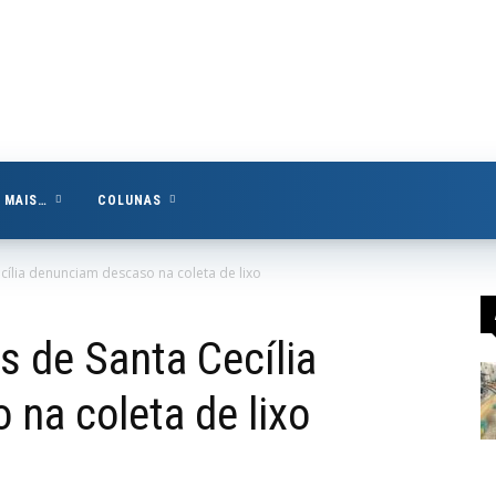
MAIS…
COLUNAS
ília denunciam descaso na coleta de lixo
 de Santa Cecília
na coleta de lixo