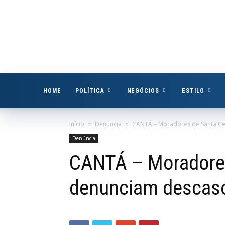
Boa
Vista
Já
HOME
POLÍTICA
NEGÓCIOS
ESTILO
Início
Denúncia
CANTÁ – Moradores de Santa Cec
Denúncia
CANTÁ – Moradores
denunciam descaso 