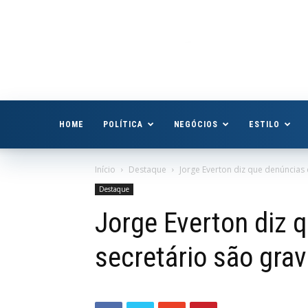
Boa
Vista
Já
HOME
POLÍTICA
NEGÓCIOS
ESTILO
Início
Destaque
Jorge Everton diz que denúncias
Destaque
Jorge Everton diz 
secretário são gra