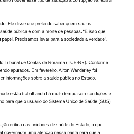
uanto houver esse tipo de situação a corrupção vai existir
tido. Ele disse que pretende saber quem são os
 saúde pública e com a morte de pessoas. “É isso que
u papel. Precisamos levar para a sociedade a verdade”,
do Tribunal de Contas de Roraima (TCE-RR).
Conforme
endo apurados. Em fevereiro, Ailton Wanderley foi
cer informações sobre a saúde pública no Estado.
 saúde estão trabalhando há muito tempo sem condições e
alho para que o usuário do Sistema Único de Saúde (SUS)
ção crítica nas unidades de saúde do Estado, o que
ual governador uma atenção nessa pasta para que a