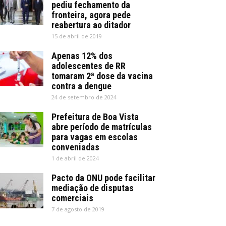
pediu fechamento da
fronteira, agora pede
reabertura ao ditador
15 de abril de 2019
Apenas 12% dos
adolescentes de RR
tomaram 2ª dose da vacina
contra a dengue
24 de setembro de 2024
Prefeitura de Boa Vista
abre período de matrículas
para vagas em escolas
conveniadas
1 de abril de 2024
Pacto da ONU pode facilitar
mediação de disputas
comerciais
7 de agosto de 2019