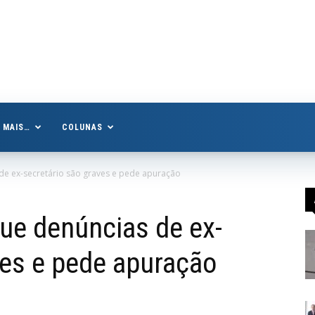
MAIS…
COLUNAS
 de ex-secretário são graves e pede apuração
que denúncias de ex-
ves e pede apuração