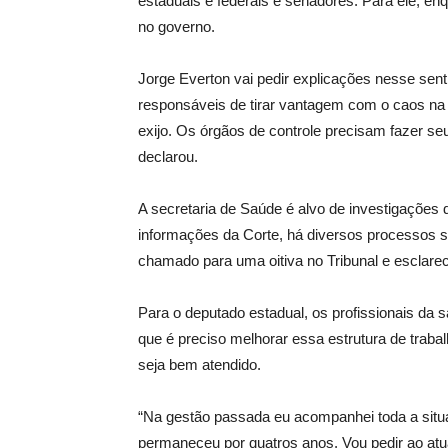
estaduais e federais e senadores. Para ele, enq
no governo.
Jorge Everton vai pedir explicações nesse sen
responsáveis de tirar vantagem com o caos na
exijo. Os órgãos de controle precisam fazer se
declarou.
A secretaria de Saúde é alvo de
investigações 
informações da Corte, há diversos processos s
chamado para uma oitiva no Tribunal e esclare
Para o deputado estadual, os profissionais da
que é preciso melhorar essa estrutura de trab
seja bem atendido.
“Na gestão passada eu acompanhei toda a situa
permaneceu por quatros anos. Vou pedir ao at