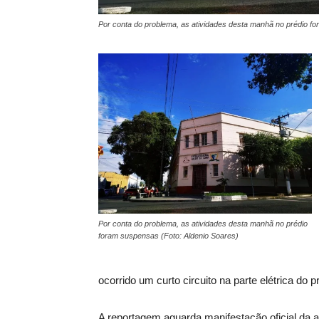
Por conta do problema, as atividades desta manhã no prédio f
Por conta do problema, as atividades desta manhã no prédio
foram suspensas (Foto: Aldenio Soares)
ocorrido um curto circuito na parte elétrica do 
A reportagem aguarda manifestação oficial da 