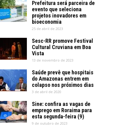
Prefeitura será parceira de
evento que seleciona
projetos inovadores em
bioeconomia
25 de abril de 2023
Sesc-RR promove Festival
Cultural Cruviana em Boa
Vista
13 de novembro de 2023
Saúde prevê que hospitais
do Amazonas entrem em
colapso nos próximos dias
3 de abril de 2020
Sine: confira as vagas de
emprego em Roraima para
esta segunda-feira (9)
9 de outubro de 2023