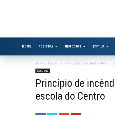
Boa
Vista
Já
HOME
POLÍTICA
NEGÓCIOS
ESTILO
Início
Destaque
Princípio de incêndio interromp
Destaque
Princípio de incên
escola do Centro