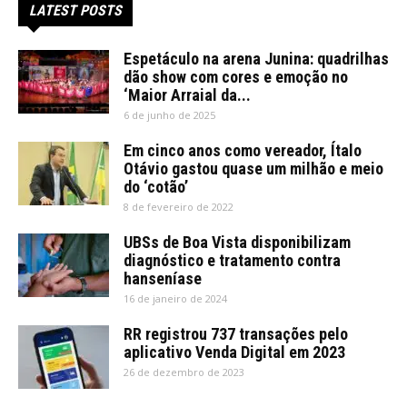
LATEST POSTS
Espetáculo na arena Junina: quadrilhas
dão show com cores e emoção no
‘Maior Arraial da...
6 de junho de 2025
Em cinco anos como vereador, Ítalo
Otávio gastou quase um milhão e meio
do ‘cotão’
8 de fevereiro de 2022
UBSs de Boa Vista disponibilizam
diagnóstico e tratamento contra
hanseníase
16 de janeiro de 2024
RR registrou 737 transações pelo
aplicativo Venda Digital em 2023
26 de dezembro de 2023