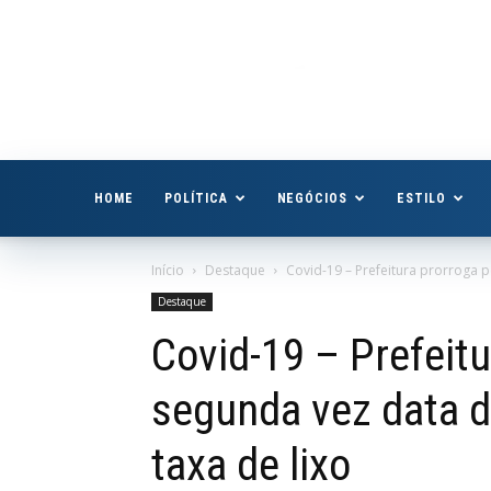
Boa
Vista
Já
HOME
POLÍTICA
NEGÓCIOS
ESTILO
Início
Destaque
Covid-19 – Prefeitura prorroga 
Destaque
Covid-19 – Prefeitu
segunda vez data 
taxa de lixo