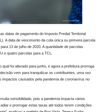
as datas de pagamento do Imposto Predial Territorial
). A data de vencimento da cota única ou primeira parcela
 para 13 de julho de 2020. A quantidade de parcelas
PTU e quatro parcelas para a TCL.
qual foi alterado para junho, e agora a prefeitura prorroga
decisão vem para tranquilizar os contribuintes, uma vez
os impactos causados pela pandemia de coronavírus no
uita sensibilidade, pois a pandemia impacta vários
adiar e prorrogar estas taxas até todos terem condições
te”, explicou a prefeita de Boa Vista, Teresa Surita.