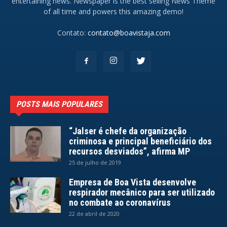
entertaining news. Newspaper is the best selling News Theme
of all time and powers this amazing demo!
Contato:
contato@boavistaja.com
POSTS MAIS POPULARES
“Jalser é chefe da organização
criminosa e principal beneficiário dos
recursos desviados”, afirma MP
25 de julho de 2019
Empresa de Boa Vista desenvolve
respirador mecânico para ser utilizado
no combate ao coronavírus
22 de abril de 2020