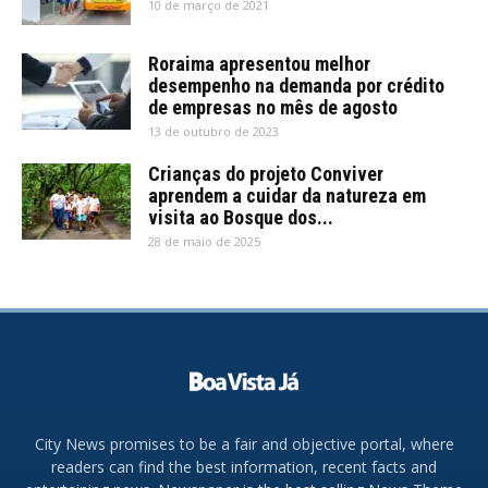
10 de março de 2021
Roraima apresentou melhor
desempenho na demanda por crédito
de empresas no mês de agosto
13 de outubro de 2023
Crianças do projeto Conviver
aprendem a cuidar da natureza em
visita ao Bosque dos...
28 de maio de 2025
City News promises to be a fair and objective portal, where
readers can find the best information, recent facts and