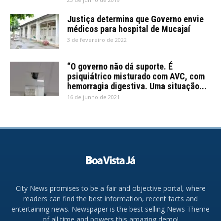
Justiça determina que Governo envie
médicos para hospital de Mucajaí
3 de fevereiro de 2022
“O governo não dá suporte. É
psiquiátrico misturado com AVC, com
hemorragia digestiva. Uma situação...
16 de junho de 2021
City News promises to be a fair and objective portal, where
readers can find the best information, recent facts and
entertaining news. Newspaper is the best selling News Theme
of all time and powers this amazing demo!